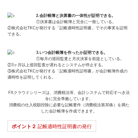
2.会計帳簿と決算書の一体性が証明できる。
①決算書は会計帳簿と完全に一致している。
②株式会社TKCが発行する「記帳適時性証明書」でその事実を証明
できる。
3.いつ会計帳簿を作ったか証明できる。
①毎月の巡回監査と月次決算を前提としている。
②3ヶ月以上巡回監査が遅れるとシステムが停止する。
③株式会社TKCが発行する「記帳適時性証明書」が会計帳簿作成の
適時性を証明してくれる。
FXクラウドシリーズは、消費税法等、会計システムで対応すべき法
令に完全準拠しています。
消費税の仕入税額控除に必要な記帳要件（消費税法第30条）を満た
した会計帳簿を作成できます。
ポイント２
記帳適時性証明書の発行