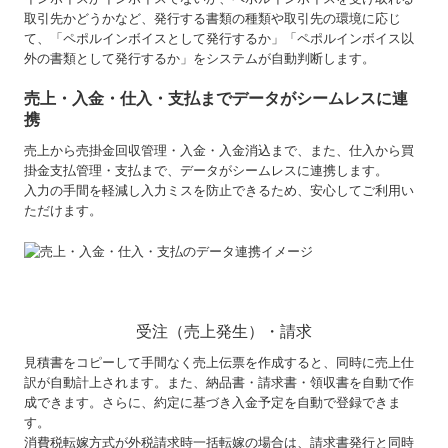
取引先かどうかなど、発行する書類の種類や取引先の環境に応じ
て、「ペポルインボイスとして発行するか」「ペポルインボイス以
外の書類として発行するか」をシステムが自動判断します。
売上・入金・仕入・支払までデータがシームレスに連
携
売上から売掛金回収管理・入金・入金消込まで、また、仕入から買
掛金支払管理・支払まで、データがシームレスに連携します。
入力の手間を軽減し入力ミスを防止できるため、安心してご利用い
ただけます。
受注（売上発生）・請求
見積書をコピーして手間なく売上伝票を作成すると、同時に売上仕
訳が自動計上されます。また、納品書・請求書・領収書を自動で作
成できます。さらに、約定に基づき入金予定を自動で登録できま
す。
消費税転嫁方式が外税請求時一括転嫁の場合は、請求書発行と同時