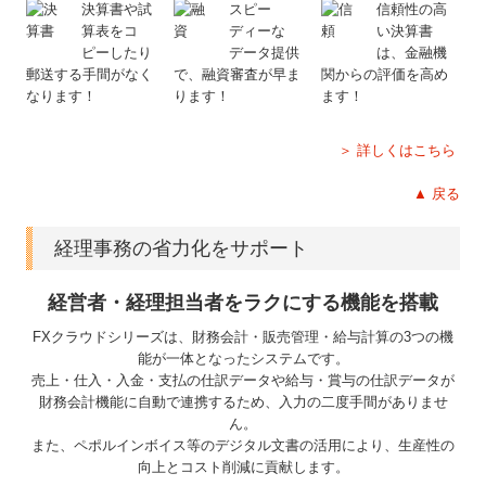
決算書や試
スピー
信頼性の高
算表をコ
ディーな
い決算書
ピーしたり
データ提供
は、金融機
郵送する手間がなく
で、融資審査が早ま
関からの評価を高め
なります！
ります！
ます！
＞ 詳しくはこちら
▲ 戻る
経理事務の省力化をサポート
経営者・経理担当者をラクにする機能を搭載
FXクラウドシリーズは、財務会計・販売管理・給与計算の3つの機
能が一体となったシステムです。
売上・仕入・入金・支払の仕訳データや給与・賞与の仕訳データが
財務会計機能に自動で連携するため、入力の二度手間がありませ
ん。
また、ペポルインボイス等のデジタル文書の活用により、生産性の
向上とコスト削減に貢献します。