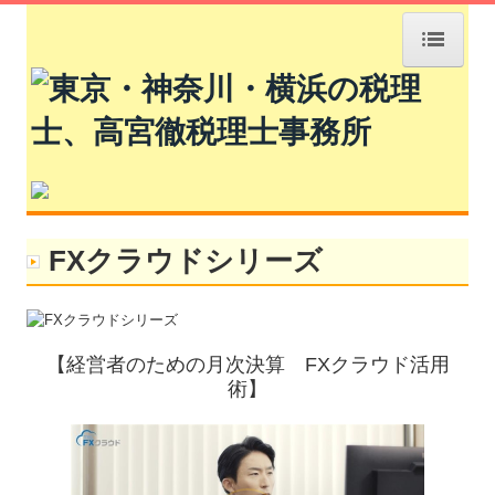
HOME
事務所紹介
経営理念
FXクラウドシリーズ
業務案内
黒字化のご支援
社会福祉法人の皆様へ
【経営者のための月次決算 FXクラウド活用
術】
会社設立をお考えの方へ
相続をお考えの方へ