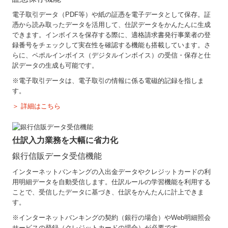
電子取引データ（PDF等）や紙の証憑を電子データとして保存。証
憑から読み取ったデータを活用して、仕訳データをかんたんに生成
できます。インボイスを保存する際に、適格請求書発行事業者の登
録番号をチェックして実在性を確認する機能も搭載しています。さ
らに、ペポルインボイス（デジタルインボイス）の受信・保存と仕
訳データの生成も可能です。
※電子取引データは、電子取引の情報に係る電磁的記録を指しま
す。
＞ 詳細はこちら
仕訳入力業務を大幅に省力化
銀行信販データ受信機能
インターネットバンキングの入出金データやクレジットカードの利
用明細データを自動受信します。仕訳ルールの学習機能を利用する
ことで、受信したデータに基づき、仕訳をかんたんに計上できま
す。
※インターネットバンキングの契約（銀行の場合）やWeb明細照会
サービスの登録（クレジットカードの場合）が必要です。