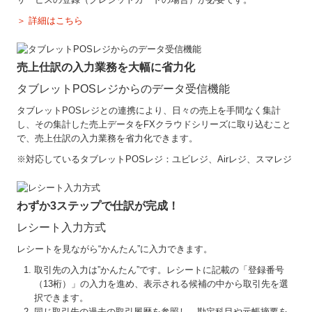
＞ 詳細はこちら
売上仕訳の入力業務を大幅に省力化
タブレットPOSレジからのデータ受信機能
タブレットPOSレジとの連携により、日々の売上を手間なく集計
し、その集計した売上データをFXクラウドシリーズに取り込むこと
で、売上仕訳の入力業務を省力化できます。
※対応しているタブレットPOSレジ：ユビレジ、Airレジ、スマレジ
わずか3ステップで仕訳が完成！
レシート入力方式
レシートを見ながら“かんたん”に入力できます。
取引先の入力は”かんたん”です。レシートに記載の「登録番号
（13桁）」の入力を進め、表示される候補の中から取引先を選
択できます。
同じ取引先の過去の取引履歴を参照し、勘定科目や元帳摘要を