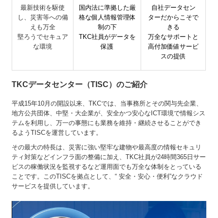
最新技術を駆使
国内法に準拠した厳
自社データセン
し、災害等への備
格な個人情報管理体
ターだからこそで
えも万全
制の下
きる
堅ろうでセキュア
TKC社員がデータを
万全なサポートと
な環境
保護
高付加価値サービ
スの提供
TKCデータセンター（TISC）のご紹介
平成15年10月の開設以来、TKCでは、当事務所とその関与先企業、
地方公共団体、中堅・大企業が、安全かつ安心なICT環境で情報シス
テムを利用し、万一の事態にも業務を維持・継続させることができ
るようTISCを運営しています。
その最大の特長は、災害に強い堅牢な建物や最高度の情報セキュリ
ティ対策などインフラ面の整備に加え、TKC社員が24時間365日サー
ビスの稼働状況を監視するなど運用面でも万全な体制をとっている
ことです。このTISCを拠点として、“ 安全・安心・便利”なクラウド
サービスを提供しています。