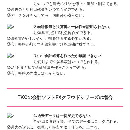
①いつでも過去の仕訳を修正・追加・削除できる。
②過去の月初科目残高をいつでも変更できる。
③データを改ざんしても一切痕跡が残らない。
2.会計帳簿と決算書の一体性が証明されない。
①決算書だけで利益操作ができる。
②決算書が正しいか、元帳を精査する必要がある。
③会計帳簿が無くても決算書だけを単独作成できる。
3.いつ会計帳簿を作ったか確認できない。
①前月までの試算表はいつでも作れる。
②1年分まとめて会計帳簿を作ることができる。
③会計帳簿の作成日はわからない。
TKCの会計ソフトFXクラウドシリーズの場合
1.過去データは一切変更できない。
①巡回監査終了後、全てのデータはロックされる。
②過去の誤認は、発見した時点で修正仕訳を計上する。