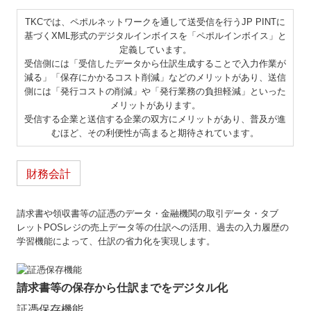
TKCでは、ペポルネットワークを通して送受信を行うJP PINTに
基づくXML形式のデジタルインボイスを「ペポルインボイス」と
定義しています。
受信側には「受信したデータから仕訳生成することで入力作業が
減る」「保存にかかるコスト削減」などのメリットがあり、送信
側には「発行コストの削減」や「発行業務の負担軽減」といった
メリットがあります。
受信する企業と送信する企業の双方にメリットがあり、普及が進
むほど、その利便性が高まると期待されています。
財務会計
請求書や領収書等の証憑のデータ・金融機関の取引データ・タブ
レットPOSレジの売上データ等の仕訳への活用、過去の入力履歴の
学習機能によって、仕訳の省力化を実現します。
請求書等の保存から仕訳までをデジタル化
証憑保存機能