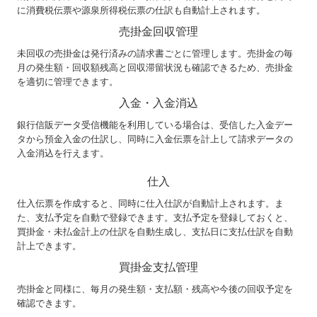
に消費税伝票や源泉所得税伝票の仕訳も自動計上されます。
売掛金回収管理
未回収の売掛金は発行済みの請求書ごとに管理します。売掛金の毎
月の発生額・回収額残高と回収滞留状況も確認できるため、売掛金
を適切に管理できます。
入金・入金消込
銀行信販データ受信機能を利用している場合は、受信した入金デー
タから預金入金の仕訳し、同時に入金伝票を計上して請求データの
入金消込を行えます。
仕入
仕入伝票を作成すると、同時に仕入仕訳が自動計上されます。ま
た、支払予定を自動で登録できます。支払予定を登録しておくと、
買掛金・未払金計上の仕訳を自動生成し、支払日に支払仕訳を自動
計上できます。
買掛金支払管理
売掛金と同様に、毎月の発生額・支払額・残高や今後の回収予定を
確認できます。