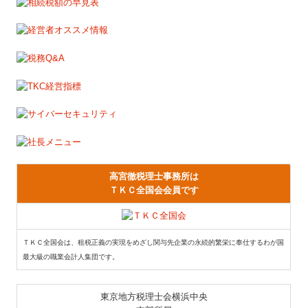
セミナー案内
お役立ちコーナー
経営革新等支援機関とは
リンク集
お問合せ
高宮徹税理士事務所は
FX4クラウド
ＴＫＣ全国会会員です
ＴＫＣ全国会は、租税正義の実現をめざし関与先企業の永続的繁栄に奉仕するわが国
最大級の職業会計人集団です。
東京地方税理士会横浜中央