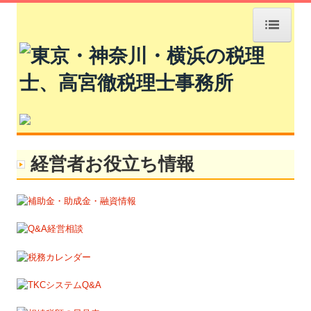
HOME
事務所紹介
経営理念
経営者お役立ち情報
業務案内
黒字化のご支援
社会福祉法人の皆様へ
会社設立をお考えの方へ
相続をお考えの方へ